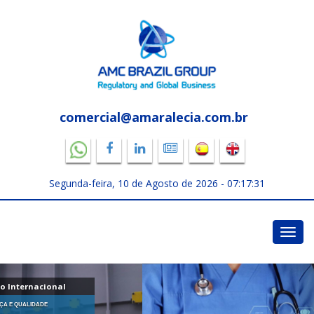
comercial@amaralecia.com.br
Segunda-feira, 10 de Agosto de 2026 -
07:17:32
Toggl
navig
Assuntos Regulatórios - Anvisa e InMetro
EQUIPE ALTAMENTE ESPECIALIZADA, CONDIÇÕES ESPECIAIS E GARANTIA
DE QUALIDADE