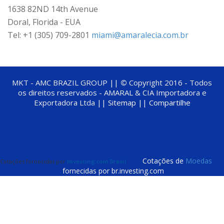
1638 82ND 14th Avenue
Doral, Florida - EUA
Tel: +1 (305) 709-2801
miami@amaralecia.com.br
MKT - AMC BRAZIL GROUP ||
©
Copyright 2016 - Todos
os direitos reservados - AMARAL & CIA Importadora e
Exportadora Ltda ||
Sitemap ||
Compartilhe
Cotações de
Moedas
Cotações fornecidas por
Investing.com Brasil
.
fornecidas por br.investing.com